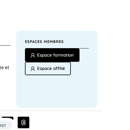
ESPACES MEMBRES
Espace formation
te et
Espace affilié
ept